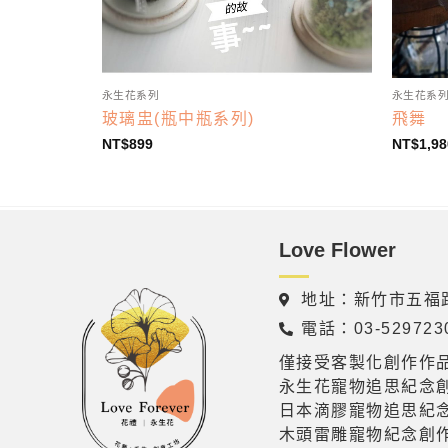
永生花系列
永生花系
玻璃盅(瓶中瓶系列)
飛舞
NT$
899
NT$
1,98
Love Flower
地址：新竹市五福路
電話：03-529723
僅接受客製化創作作
永生花寵物追思紀念
日本滴膠寵物追思紀
木頭雷雕寵物紀念創