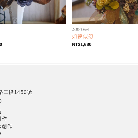
列
永生花系列
如夢似幻
0
NT$
1,680
二段1450號
0
品
創作
念創作
作