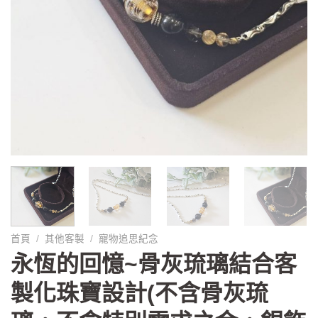
首頁
/
其他客製
/
寵物追思紀念
永恆的回憶~骨灰琉璃結合客
製化珠寶設計(不含骨灰琉