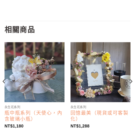
相關商品
永生花系列
永生花系列
瓶中瓶系列（天使心，內
回憶最美（現貨或可客製
含玻璃小瓶）
化）
NT$
1,180
NT$
1,288