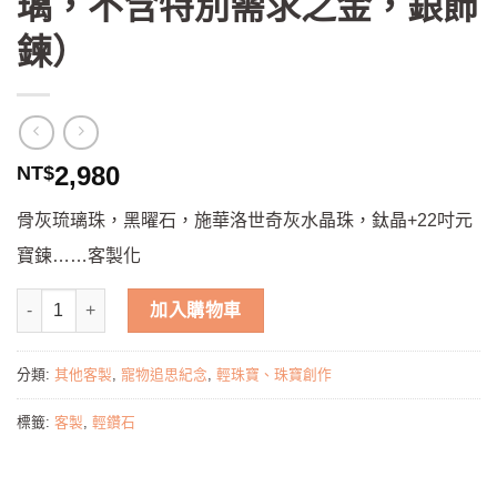
璃，不含特別需求之金，銀飾
鍊）
2,980
NT$
骨灰琉璃珠，黑曜石，施華洛世奇灰水晶珠，鈦晶+22吋元
寶鍊……客製化
加入購物車
分類:
其他客製
,
寵物追思紀念
,
輕珠寶、珠寶創作
標籤:
客製
,
輕鑽石