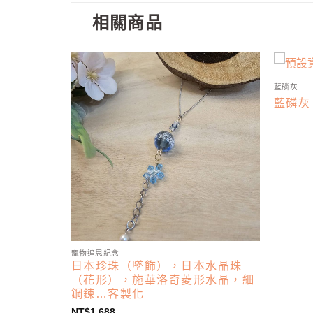
相關商品
藍磷灰
藍磷灰
寵物追思紀念
日本珍珠（墜飾），日本水晶珠
）
（花形），施華洛奇菱形水晶，細
鋼鍊…客製化
NT$
1,688