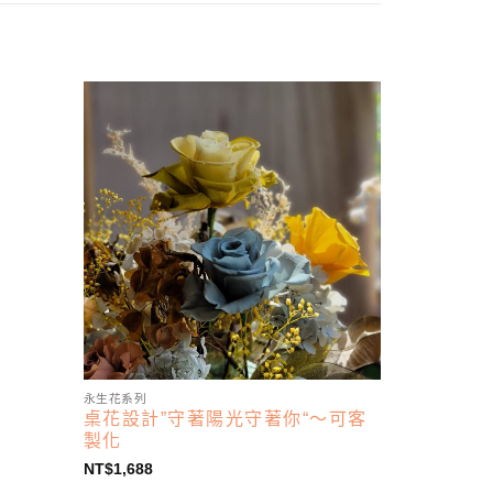
永生花系列
桌花設計”守著陽光守著你“～可客
製化
NT$
1,688