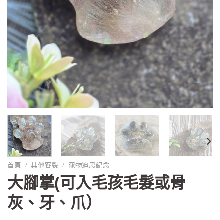
首頁
/
其他客製
/
寵物追思紀念
大腳掌(可入毛孩毛髮或骨
灰、牙、爪）