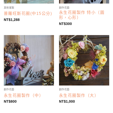
其他客製
創作花藝
永生花圈製作 特小（圓
普羅旺斯花圈(中15公分)
形，心形）
NT$
1,288
NT$
300
創作花藝
創作花藝
永生花圈製作（中）
永生花圈製作（大）
NT$
800
NT$
1,000