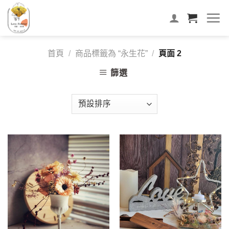
首頁
/
商品標籤為 “永生花”
/
頁面 2
篩選