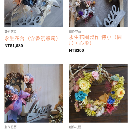
其他客製
創作花藝
永生花圈製作 特小（圓
永生花台（含香氛蠟燭）
形，心形）
NT$
1,680
NT$
300
創作花藝
創作花藝