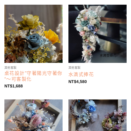
其他客製
其他客製
桌花設計”守著陽光守著你
水滴式捧花
“～可客製化
NT$
4,580
NT$
1,688