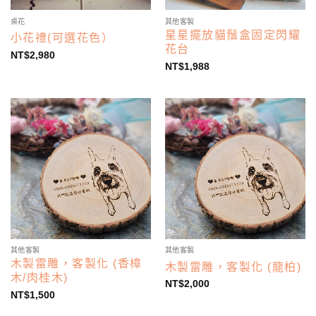
桌花
其他客製
星星擺放貓鬚盒固定閃耀
小花禮(可選花色）
花台
NT$
2,980
NT$
1,988
其他客製
其他客製
木製雷雕，客製化 (香樟
木製雷雕，客製化 (龍柏)
木/肉桂木)
NT$
2,000
NT$
1,500