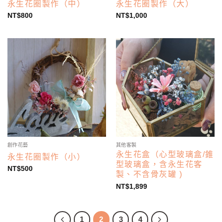
永生花圈製作（中）
永生花圈製作（大）
NT$
800
NT$
1,000
創作花藝
其他客製
永生花盒（心型玻璃盒/錐
永生花圈製作（小）
型玻璃盒，含永生花客
NT$
500
製、不含骨灰罐 )
NT$
1,899
1
2
3
4